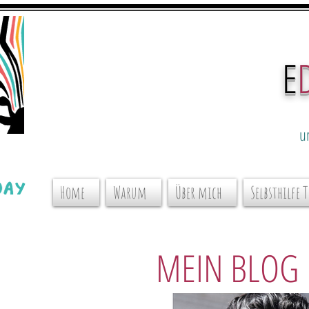
E
u
Home
Warum
Über mich
Selbsthilfe 
MEIN BLOG