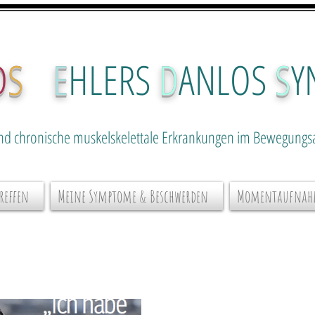
D
S
E
HLERS
D
ANLOS
S
Y
nd chron
ische muskelskelettale Erkrankungen im Bewegungs
Treffen
Meine Symptome & Beschwerden
Momentaufna