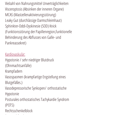
Vielzahl von Nahrungsmittel Unverträglichkeiten
Visceroptosis (Absinken der inneren Organe)
MCAS (Mastzellenaktivierungsstörung)
Leaky Gut (durchlässige Darmschleimhaut)
Sphinkter-Oddi-Dyskinesie (SOD) Knick
(Funktionsstörung der Papillenregion,funktionelle
Behinderung des Abflusses von Galle- und
Pankreassekret)
Kardiovaskulär:
Hypotonie /
sehr niedriger Blutdruck
(Ohnmachtsanfälle)
Krampfadern
Vasospasmen (krampfartige Engstellung eines
Blutgefäßes.)
Vasodepressorische Synkopen/
orthostatische
Hypotonie
Posturales orthostatisches Tachykardie Syndrom
(POTS)
Rechtsschenkelblock