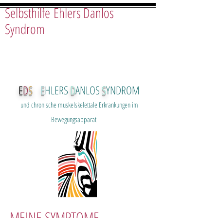
Selbsthilfe Ehlers Danlos
Syndrom
E
D
S
E
HLERS
D
ANLOS
S
YNDROM
und chron
ische muskelskelettale Erkrankungen im
Bewegungsapparat
MEINE SYMPTOME