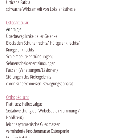
Urticaria Fatizia
schwache Wirksamkeit von Lokalanästhesie
Osteoarticular:
Arthralgie
Überbeweglichkeit aller Gelenke
Blockaden Schulter rechts/ Hüftgelenk rechts/
Kniegelenk rechts
Schleimbeutelentzündungen;
Sehnenscheidenentzündungen
Faszien (Verletzungen/Läsionen)
Störungen des Kiefergelenks
chronische Schmerzen
Bewegungsapparat
Orthopädisch:
Plattfuss; Hallux valgus li
Seitabweichung der Wirbelsäule (Krümmung /
Hohlkreuz)
leicht asymmetrische Gliedmassen
verminderte Knochenmasse Osteopenie
Marfan Habitus