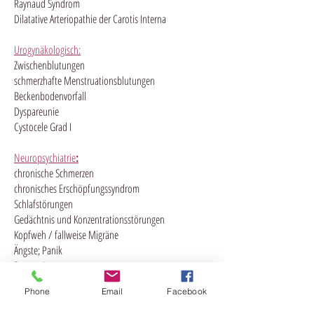
Raynaud Syndrom
Dilatative Arteriopathie der Carotis Interna
Urogynäkologisch:
Zwischenblutungen
schmerzhafte Menstruationsblutungen
Beckenbodenvorfall
Dyspareunie
Cystocele Grad I
Neuropsychiatrie
:
chronische Schmerzen
chronisches Erschöpfungssyndrom
Schlafstörungen
Gedächtnis und Konzentrationsstörungen
Kopfweh / fallweise Migräne
Ängste; Panik
Depression
Fehlsichtigkeit / unscharfes Sehen und Doppelbilder
Phone
Email
Facebook
teilweise herabhängendes Augenlid