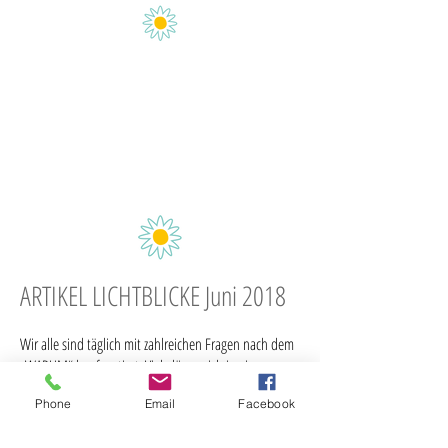
ARTIKEL LICHTBLICKE Juni 2018
Wir alle sind täglich mit zahlreichen Fragen nach dem
„WARUM“ konfrontiert. Viele lösen sich in einem
einfachen und selbsterklärenden „DARUM“ auf.
Phone
Email
Facebook
Es gibt aber auch das „WARUM“ auf dessen Antwort
wir oft vergeblich und verzweifelt Monate, Jahre oder