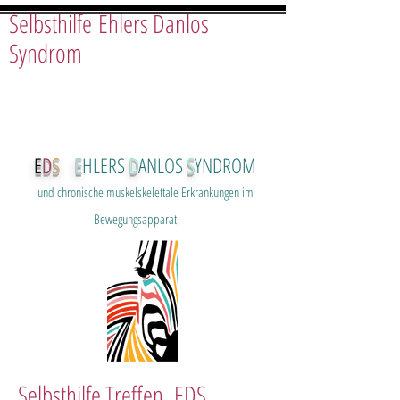
Selbsthilfe Ehlers Danlos
Syndrom
E
D
S
E
HLERS
D
ANLOS
S
YNDROM
und chron
ische muskelskelettale Erkrankungen im
Bewegungsapparat
Selbsthilfe Treffen EDS