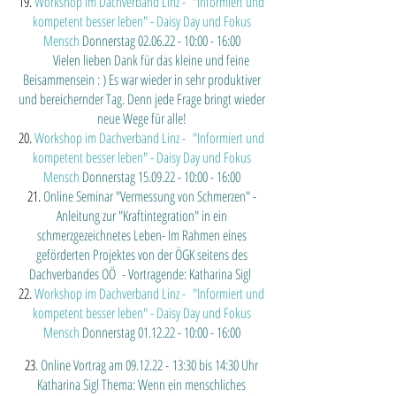
19.
Workshop im Dachverband Linz -
"Informiert und
kompetent besser leben" - Daisy Day und Fokus
Mensch
Donnerstag
02.06.22 - 10
:00 - 16:00
Vielen lieben Dank für das kleine und feine
Beisammensein : ) Es war wieder in sehr produktiver
und bereichernder Tag. Denn jede Frage bringt wieder
neue Wege für alle!
20.
Workshop im Dachverband Linz -
"Informiert und
kompetent besser leben" - Daisy Day und Fokus
Mensch
Donnerstag
15.09.22 - 10
:00 - 16:00
21.
Online Seminar "Vermessung von Schmerzen" -
Anleitung zur "Kraftintegration" in ein
schmerzgezeichnetes Leben- Im Rahmen eines
geförderten Projektes von der ÖGK seitens des
Dachverbandes OÖ - Vortragende: Katharina Sigl
22.
Workshop im Dachverband Linz -
"Informi
ert und
kompetent besser leben" - Daisy Day
und Fokus
Mensch
Donnerstag
01.12.22 - 10
:00 - 16:00
23
. Online Vortrag am 09.12.22 -
13:30 bis 14:30 Uhr
Katharina Sigl Thema: Wenn ein menschliches