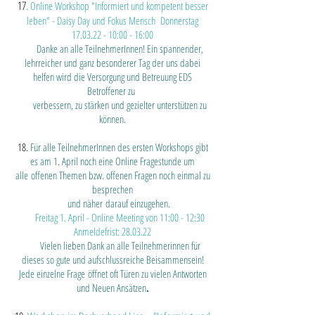
17
.
Online Workshop "Informiert und kompetent besser
leben" - Daisy Day und Fokus Mensch Donnerstag
17.03.22 - 10
:00 - 16:00
Danke an alle TeilnehmerInnen! Ein spannender,
lehrreicher und ganz besonderer Tag der uns dabei
helfen wird die Versorgung und Betreuung EDS
Betroffener zu
verbessern, zu stärken und gezielter unterstützen zu
können.
18.
Für alle TeilnehmerInnen des ersten Workshops gibt
es am 1. April noch eine Online Fragestunde um
alle
offenen Themen bzw. offenen Fragen noch einmal zu
besprechen
und näher
darauf einzugehen
.
Freitag 1. April - Online Meeting von 11:00 - 12:30
Anmeldefrist: 28.03.22
Vielen lieben Dank an alle Teilnehmerinnen für
dieses so gute und aufschlussreiche Beisammensein!
Jede einzelne Frage
öffnet oft Türen zu vielen Antworten
und Neuen Ansätzen
.