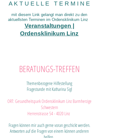
​A K T U E L L E T E R M I N ​E
mit diesem Link gelangt man direkt zu den
aktuellsten Terminen im Ordensklinikum Linz
Veranstaltungen |
Ordensklinikum Linz​
BERATUNGS-TREFFEN
Themenbezogene Hilfestellung​​​
Fragestunde mit Katharina Sigl
ORT: Gesundheitspark Ordensklinikum Linz Barmherzige
Schwestern
Herrenstrasse 54 - 4020 Linz
Fragen können mir auch gerne voran geschickt werden.
Antworten auf die Fragen von einem können anderen
helfen.