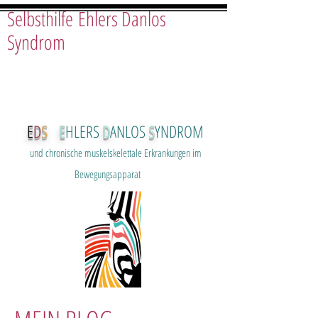
Selbsthilfe Ehlers Danlos
Syndrom
E
D
S
E
HLERS
D
ANLOS
S
YNDROM
und chron
ische muskelskelettale Erkrankungen im
Bewegungsapparat