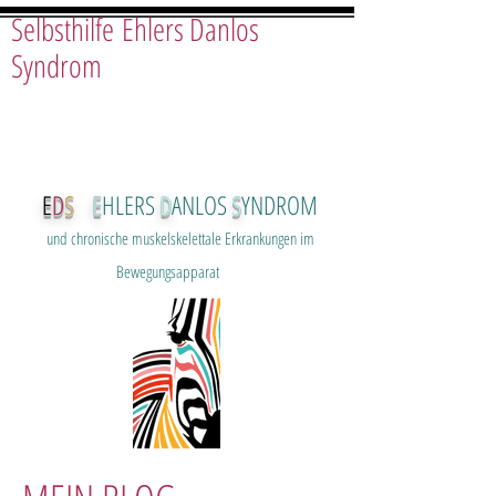
Selbsthilfe Ehlers Danlos
Syndrom
E
D
S
E
HLERS
D
ANLOS
S
YNDROM
und chron
ische muskelskelettale Erkrankungen im
Bewegungsapparat